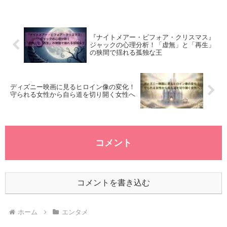
る重要な要素です。なぜ戦隊ヒーローは5
色なのか。その理由を文化・心理・映像表
現の観点から探...
『ナイトメアー・ビフォア・クリスマス』
ジャックの心理分析！「虚無」と「再生」
の狭間で揺れる孤独な王
ディズニー映画に見るヒロイン像の変化！
守られる女性から自ら道を切り開く女性へ
コメント
コメントを書き込む
ホーム
エンタメ