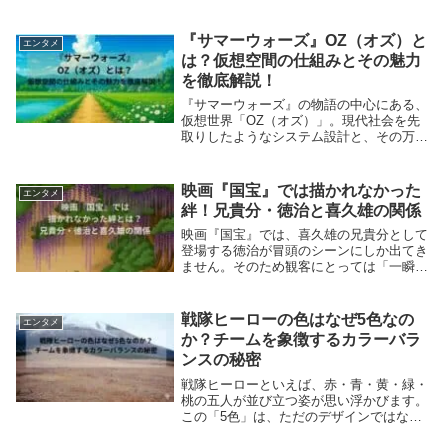
化に大きな転機をもたらした作品です。五
人の戦士が力を合わせて悪に立ち向かうチ
ームスタイルは、当時としては画期的な試
『サマーウォーズ』OZ（オズ）と
エンタメ
みでした...
は？仮想空間の仕組みとその魅力
を徹底解説！
『サマーウォーズ』の物語の中心にある、
仮想世界「OZ（オズ）」。現代社会を先
取りしたようなシステム設計と、その万能
性に驚いた方も多いのではないでしょう
か？本記事では、OZの機能や仕組み、現
実社会への影響、そしてなぜ“世界を救う
映画『国宝』では描かれなかった
エンタメ
鍵”となったの...
絆！兄貴分・徳治と喜久雄の関係
映画『国宝』では、喜久雄の兄貴分として
登場する徳治が冒頭のシーンにしか出てき
ません。そのため観客にとっては「一瞬出
て消えた人物」という印象で終わってしま
いますが、原作では喜久雄の人生において
重要な存在として描かれています。徳治は
戦隊ヒーローの色はなぜ5色なの
エンタメ
立花組の若衆...
か？チームを象徴するカラーバラ
ンスの秘密
戦隊ヒーローといえば、赤・青・黄・緑・
桃の五人が並び立つ姿が思い浮かびます。
この「5色」は、ただのデザインではな
く、チームの構成や物語のテーマを象徴す