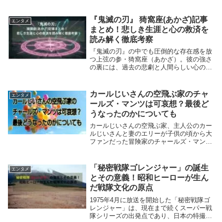
『鬼滅の刃』 猗窩座(あかざ)記事
エンタメ
まとめ！悲しき生涯と心の救済を
読み解く徹底考察
『鬼滅の刃』の中でも圧倒的な存在感を放
つ上弦の参・猗窩座（あかざ）。彼の強さ
の裏には、過去の悲劇と人間らしい心の葛
藤が隠されています。このカテゴリでは、
猗窩座を中心に恋雪、慶蔵、名言、最期の
瞬間まで、物語に秘められた感情と意味を
カールじいさんの空飛ぶ家のチャ
エンタメ
丁寧に考察し...
ールズ・マンツは可哀想？最後ど
うなったのかについても
カールじいさんの空飛ぶ家、主人公のカー
ルじいさんと妻のエリーが子供の頃から大
ファンだった冒険家のチャールズ・マン
ツ。物語では憧れのチャールズ・マンツと
会うことが叶い、とても喜んでいたカール
じいさんですが、思いがけない出来事に巻
「秘密戦隊ゴレンジャー」の誕生
エンタメ
き込まれてしま...
とその意義！昭和ヒーローが生ん
だ戦隊文化の原点
1975年4月に放送を開始した「秘密戦隊ゴ
レンジャー」は、現在まで続くスーパー戦
隊シリーズの出発点であり、日本の特撮文