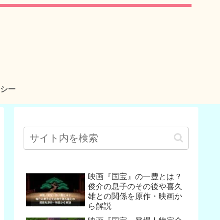
シー
映画『国宝』の一豊とは？
俊介の息子のその後や喜久
雄との関係を原作・映画か
ら解説