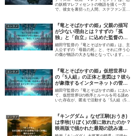
の妖精マレフィセントの物語を描く一方
で、彼女を裏切った人間、ステファン王の
物語でもあります。かつては貧しい少年だ
った彼が、なぜ愛するマレフィセントを裏
切り、権力に固執する冷酷な王になったの
『竜とそばかすの姫』父親の描写
エンタメ
でしょうか？彼...
が少ない理由とは？すずの「孤
独」と「自立」に込めた監督の意
図
細田守監督の『竜とそばかすの姫』は、主
人公すずの「母親の死」と、それに伴う心
の傷が物語の大きな軸となっています。対
照的に、すずの父親の描写は極めて少な
く、存在感が薄く描かれています。なぜ、
細田監督は意図的に父親の描写を減らした
『竜とそばかすの姫』仮想世界U
エンタメ
のでしょうか？...
の「5人組」の正体と意図は？彼ら
が象徴するインターネットの管理
者と裁き
細田守監督の『竜とそばかすの姫』におい
て、仮想世界Uの秩序とルールを司る謎め
いた存在が、匿名で活動する「5人組（5人
の賢者）」です。彼らは、暴力的で危険だ
と見なした竜の正体を執拗に暴こうとし、
Uから排除しようとします。この5人組は単
『キングダム 』なぜ王騎(おうき)
エンタメ
なる脇役...
は李牧(りぼく)の策に敗れたのか？
映画版で描かれた最期の読み違い
とは
映画『キングダム 大将軍の帰還』で描か