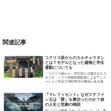
関連記事
コクリコ坂からのカルチェラタン
エンタメ
とは？モデルとなった建物と学生
運動についても
「コクリコ坂から」2011年に公開されたス
タジオ・ジブリ宮崎吾朗監督によるアニメ
ーション作品で1963年頃の横浜にある港南
学園に通う海と俊の青春を描いた物語で
す。作中でも特に印象深い『カルチェラタ
ン』という建物。このカルチェラタンをき
『マレフィセント』なぜステファ
エンタメ
っかけ...
ン王は「愛」を裏切ったのか？彼
の人生と悲劇の物語
ディズニー映画『マレフィセント』は、悪