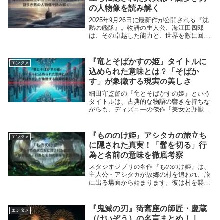
の人物像を読み解く
2025年9月26日に最新作が公開される『沈
黙の艦隊』。物語の主人公、海江田四郎
は、その卓越した能力と、世界を敵に回す
ような大胆な行動で、多くの読者を魅了し
てきました。しかし、彼の背景には謎が多
く、その生い立ちやプライベートな部分は
『竜とそばかすの姫』タイトルに
エンタメ
ほとんど...
込められた意味とは？「そばか
す」が象徴する現実の美しさ
細田守監督の『竜とそばかすの姫』という
タイトルは、古典的な物語の響きを持ちな
がらも、ディズニーの傑作『美女と野獣』
のオマージュであり、同時にその物語構造
を大きく覆す「逆転」の意味が込められて
います。なぜ監督は「美女と野獣」ではな
『もののけ姫』アシタカの旅立ち
エンタメ
く「竜とそば...
に隠された真実！「髷を切る」行
為と名前の意味を徹底考察
スタジオジブリの名作『もののけ姫』は、
主人公・アシタカが故郷の村を追われ、旅
に出る場面から始まります。彼は村を襲っ
たタタリ神の呪いを解くため、そして自ら
の運命を知るために旅に出ました。しか
し、この旅立ちは、単なる冒険の始まりで
『鬼滅の刃』猗窩座の師匠・慶蔵
エンタメ
はありません。...
（けいぞう）の名言まとめ！｜