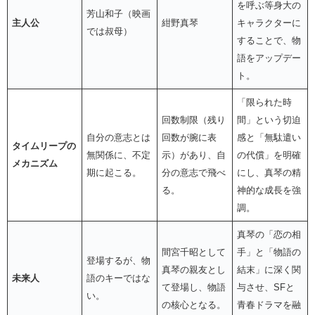
を呼ぶ等身大の
芳山和子（映画
主人公
紺野真琴
キャラクターに
では叔母）
することで、物
語をアップデー
ト。
「限られた時
回数制限（残り
間」という切迫
自分の意志とは
回数が腕に表
感と「無駄遣い
タイムリープの
無関係に、不定
示）があり、自
の代償」を明確
メカニズム
期に起こる。
分の意志で飛べ
にし、真琴の精
る。
神的な成長を強
調。
真琴の「恋の相
間宮千昭として
手」と「物語の
登場するが、物
真琴の親友とし
結末」に深く関
未来人
語のキーではな
て登場し、物語
与させ、SFと
い。
の核心となる。
青春ドラマを融