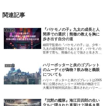
関連記事
『バケモノの子』九太の成長と人
エンタメ
間界での選択｜熊徹の教えを胸に
歩き出す自分の道
細田守監督の『バケモノの子』は、少年・
九太の成長物語でもあります。バケモノの
世界で育ち、熊徹のもとで強さと生き方を
学んだ九太は、やがて「人間として生きる
道」を選びます。彼がその決断に至るまで
の過程には、葛藤、喪失、そして自立とい
ハリーポッターと炎のゴブレット
エンタメ
う成長の物語...
のムーディが偽物？飲み物と義眼
についても
ハリー・ポッターと炎のゴブレットは2005
年に公開されたシリーズ4作目の物語で三
大魔法学校対抗試合に選出されたハリー・
ポッターが厳しい試練に立ち向かう姿が描
かれています。今回はマッドアイ・ムービ
ーについて気になった点を記事にしていき
『沈黙の艦隊』海江田四郎の生い
エンタメ
たいと思...
立ちに隠された真実は？謎多き男