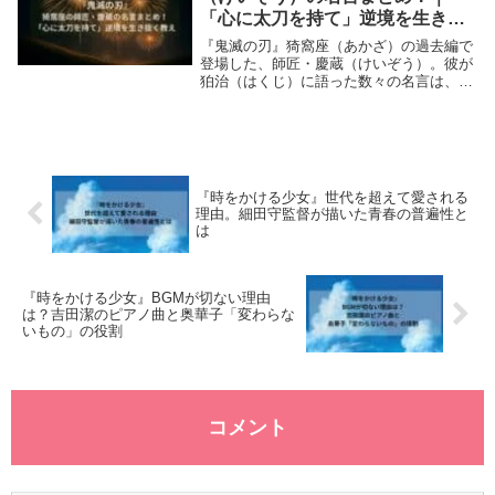
「心に太刀を持て」逆境を生き抜
く教え
『鬼滅の刃』猗窩座（あかざ）の過去編で
登場した、師匠・慶蔵（けいぞう）。彼が
狛治（はくじ）に語った数々の名言は、逆
境の中でも前を向き続ける力を与えてくれ
ます。ここでは慶蔵の代表的なセリフと、
その意味・狛治への影響を解説します。生
まれ変われ、...
『時をかける少女』世代を超えて愛される
理由。細田守監督が描いた青春の普遍性と
は
『時をかける少女』BGMが切ない理由
は？吉田潔のピアノ曲と奥華子「変わらな
いもの」の役割
コメント