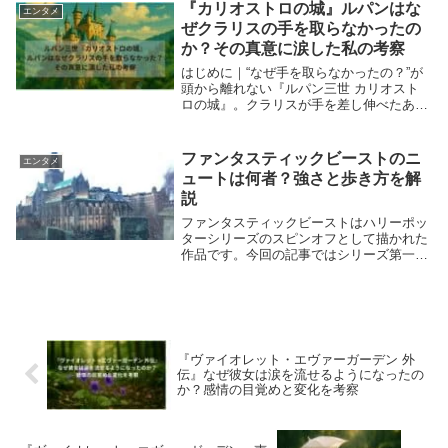
て続編とされる『Another』では何が描か
『カリオストロの城』ルパンはな
エンタメ
れてい...
ぜクラリスの手を取らなかったの
か？その真意に涙した私の考察
はじめに｜“なぜ手を取らなかったの？”が
頭から離れない『ルパン三世 カリオスト
ロの城』。クラリスが手を差し伸べたあの
ラストシーン。ルパンは優しく笑いなが
ら、そっとその手を取らずに別れを告げま
した。子どもの頃は「え〜っ！手を取って
ファンタスティックビーストのニ
エンタメ
一緒に逃げて...
ュートは何者？強さと歩き方を解
説
ファンタスティックビーストはハリーポッ
ターシリーズのスピンオフとして描かれた
作品です。今回の記事ではシリーズ第一作
のファンタスティックビーストと魔法使い
の旅を元に主人公のニュートは何者なの
か、どんな人物なのかなどを掘り下げてみ
たいと思います...
『ヴァイオレット・エヴァーガーデン 外
伝』なぜ彼女は涙を流せるようになったの
か？感情の目覚めと変化を考察