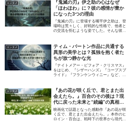
た。それが、趙国の知将・李牧（りぼく）
『鬼滅の刃』伊之助の心はなぜ
エンタメ
の仕組...
「ほわほわ」に？彼の感情が豊か
になった3つの理由
『鬼滅の刃』に登場する嘴平伊之助は、登
場時は荒々しく、好戦的な性格で、他者と
の交流を拒むような姿でした。そんな彼
が、物語が進むにつれて「ほわほわ」と表
現する温かい感情を抱き、人間らしい心を
手に入れていきます。伊之助の心の変化
ティム・バートン作品に共通する
エンタメ
は、彼の成長物語...
異形の美学とは？孤独を抱く者た
ちが放つ静かな光
『ナイトメアー・ビフォア・クリスマス』
をはじめ、『シザーハンズ』『コープスブ
ライド』『フランケンウィニー』など、テ
ィム・バートンの作品には一貫した世界観
があります。それは「奇妙」「暗い」「不
気味」と評される一方で、観る者の心を優
『あの花が咲く丘で、君とまた出
エンタメ
しく包み込む...
会えたら。』百合のその後は？現
代に戻った未来と“続編”の真相を
考察
映画化で話題となった感動作『あの花が咲
く丘で、君とまた出会えたら。』本作のヒ
ロイン・百合は、戦時下の世界から現代に
帰還するという印象的なラストを迎えまし
た。その後、彼女はどう生きたのか？そし