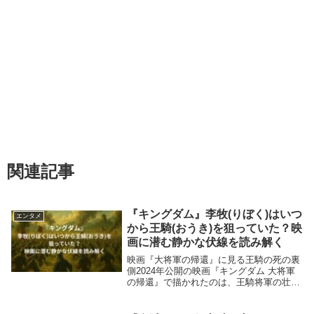
関連記事
『キングダム』李牧(りぼく)はいつ
エンタメ
から王騎(おうき)を狙っていた？映
画に潜む静かな伏線を読み解く
映画『大将軍の帰還』に見る王騎の死の裏
側2024年公開の映画『キングダム 大将軍
の帰還』で描かれたのは、王騎将軍の壮絶
な死と、信への“矛の継承”。しかし、その
死の裏にはひとつの知略が存在していまし