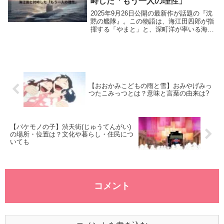
峙した「もう一人の理性」
2025年9月26日公開の最新作が話題の『沈
黙の艦隊』。この物語は、海江田四郎が指
揮する「やまと」と、深町洋が率いる海上
自衛隊の「たつなみ」が繰り広げる、壮絶
な戦いを描きます。この対決を語る上で欠
かせないのが、水川あさみが演じた「たつ
なみ」...
【おおかみこどもの雨と雪】おみやげみっ
つたこみっつとは？意味と言葉の由来は?
【バケモノの子】渋天街(じゅうてんがい)
の場所・位置は？文化や暮らし・住民につ
いても
コメント