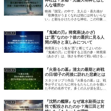
神社は？京都・光盛大明神とはど
んな場所か
映画『国宝』の中で、主人公・喜久雄が
「歌舞伎がうまくなれば他には何もいらな
い」と願をかけた小さな神社。この印象的
なシーンの舞台となったのが、京都・上七
軒に実在する光盛大明神です。観客の間で
も「あの神社はどこ？」と話題になり、聖
『鬼滅の刃』猗窩座(あかざ)
エンタメ
地巡礼先として...
は“悪”なのか？彼の選択に見る人
間の弱さと哀しみについて
猗窩座という鬼を“悪”と断じてよいのか
『鬼滅の刃』に登場する上弦の参・猗窩座
（あかざ）は、強さを求めて戦い続ける鬼
として描かれます。多くの柱を倒し、仲間
である鬼殺隊にとっては憎むべき存在。し
かし、彼の過去を知ると「果たして彼は本
『火垂るの墓』清太の最期と終戦
エンタメ
当に“悪”な...
の日/節子の死後に訪れた悲劇とは
スタジオジブリ作品『火垂るの墓』は、戦
争が子どもたちに何をもたらしたかを描い
た不朽の名作です。多くの人が涙を流した
であろう、節子の死ですが、その後に待っ
ていた清太の運命もまた、戦争の残酷さを
物語っています。清太の死は終戦「後」だ
『沈黙の艦隊』なぜ速水副長は女
エンタメ
った『火垂る...
性で配役されたのか？海江田と対