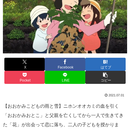
X
Facebook
はてブ
Pocket
LINE
コピー
2021.07.01
【おおかみこどもの雨と雪】ニホンオオカミの血を引く
「おおかみおとこ」と父親を亡くしてから一人で生きてき
た「花」が出会って恋に落ち、二人の子どもを授かりま