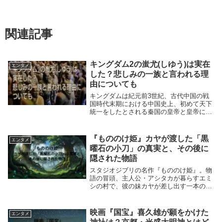
関連記事
キングダム2の蚩尤(しゆう)は実在
エンタメ
した？悲しみの一族と言われる理
由についても
キングダムは紀元前3世紀、古代中国の戦
国時代末期における中国史上、初めて天下
統一をしたとされる秦国の皇帝と皇帝に仕
えた武将・信が天下統一を目指す物語。映
画『キングダム2 遥かなる大地へ』は秦
国に侵略を開始してきた魏国との戦いが舞
『もののけ姫』カヤが渡した「黒
エンタメ
台です。この...
曜石の小刀」の真実と、その後に
隠された物語
スタジオジブリの名作『もののけ姫』。物
語の冒頭、主人公・アシタカが暮らすエミ
シの村で、彼の妹カヤが差し出す一本の小
刀があります。この小刀は、アシタカの旅
路において重要な役割を果たすと同時に、
多くの観客の心に深い印象を残しました。
映画『国宝』喜久雄が願をかけた
エンタメ
なぜ、カヤは...